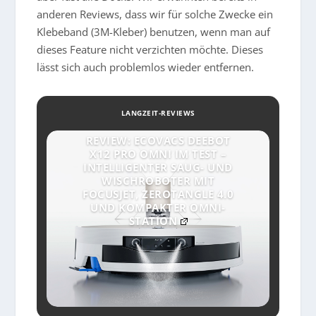
anderen Reviews, dass wir für solche Zwecke ein
Klebeband (3M-Kleber) benutzen, wenn man auf
dieses Feature nicht verzichten möchte. Dieses
lässt sich auch problemlos wieder entfernen.
LANGZEIT-REVIEWS
REVIEW: ECOVACS DEEBOT
X12 PRO OMNI IM TEST –
INTELLIGENTER SAUG- UND
WISCHROBOTER MIT
FOCUSJET, ZEROTANGLE 4.0
UND KOMPAKTER OMNI-
STATION