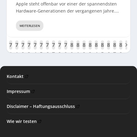
Apple steht offenbar vor einer der spannendsten
Hardware-Generationen der vergangenen Jahre....
WEITERLESEN
6
7
7
7
7
7
7
7
7
7
7
8
8
8
8
8
8
8
8
8
9
0
1
2
3
4
5
6
7
8
9
0
1
2
3
4
5
6
7
8
Kontakt
Impressum
Disclaimer – Haftungsausschluss
Wie wir testen