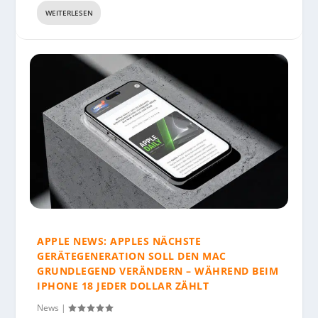
WEITERLESEN
APPLE NEWS: APPLES NÄCHSTE
GERÄTEGENERATION SOLL DEN MAC
GRUNDLEGEND VERÄNDERN – WÄHREND BEIM
IPHONE 18 JEDER DOLLAR ZÄHLT
News
|