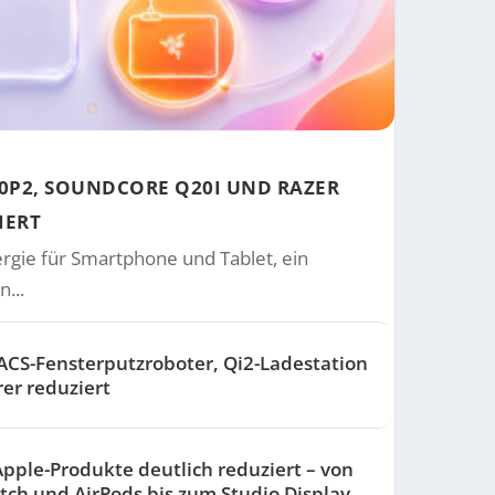
0P2, SOUNDCORE Q20I UND RAZER
IERT
rgie für Smartphone und Tablet, ein
...
CS-Fensterputzroboter, Qi2-Ladestation
er reduziert
pple-Produkte deutlich reduziert – von
tch und AirPods bis zum Studio Display