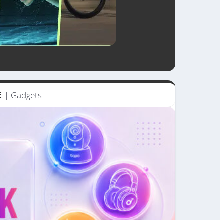
E
| Gadgets