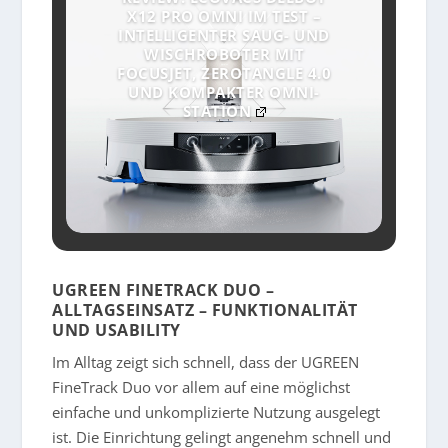
X12 PRO OMNI IM TEST –
INTELLIGENTER SAUG- UND
WISCHROBOTER MIT
FOCUSJET, ZEROTANGLE 4.0
UND KOMPAKTER OMNI-
STATION
UGREEN FINETRACK DUO –
ALLTAGSEINSATZ – FUNKTIONALITÄT
UND USABILITY
Im Alltag zeigt sich schnell, dass der UGREEN
FineTrack Duo vor allem auf eine möglichst
einfache und unkomplizierte Nutzung ausgelegt
ist. Die Einrichtung gelingt angenehm schnell und