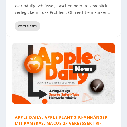
REDUZIERT – VON IPHONE, APPLE WATCH UND
GERÄTE UND FÜNF APPS ZEIGEN DEN NÄCHSTEN
INTELLIGENTER – UND DEUTLICH TEURER
IPHONE 17 PRO STARK REDUZIERT
Wer häufig Schlüssel, Taschen oder Reisegepäck
AIRPODS BIS ZUM STUD...
SCHUB
verlegt, kennt das Problem: Oft reicht ein kurzer...
WEITERLESEN
APPLE DAILY: APPLE PLANT SIRI-ANHÄNGER
MIT KAMERAS, MACOS 27 VERBESSERT KI-