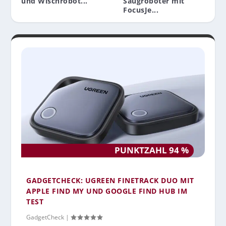
und Wischrobot...
Saugroboter mit
FocusJe...
PUNKTZAHL 94 %
GADGETCHECK: UGREEN FINETRACK DUO MIT
APPLE FIND MY UND GOOGLE FIND HUB IM
TEST
GadgetCheck
|