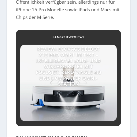
Öffentlichkeit verfügbar sein, allerdings nur für
iPhone 15 Pro Modelle sowie iPads und Macs mit
Chips der M-Serie.
LANGZEIT-REVIEWS
REVIEW: ECOVACS DEEBOT
X12 PRO OMNI IM TEST –
INTELLIGENTER SAUG- UND
WISCHROBOTER MIT
FOCUSJET, ZEROTANGLE 4.0
UND KOMPAKTER OMNI-
STATION