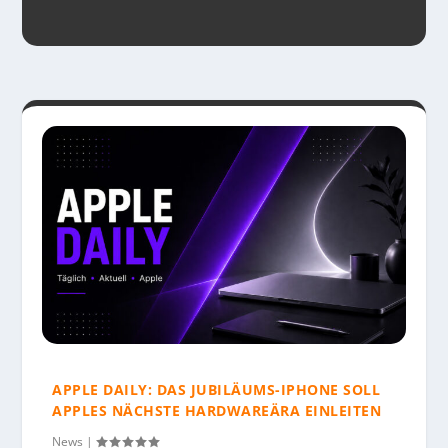
APPLE DAILY: DAS JUBILÄUMS-IPHONE SOLL
APPLES NÄCHSTE HARDWAREÄRA EINLEITEN
APPLE DAILY: APPLES KI-WEARABLES STARTEN
DIGITAL DANEBEN: APPLE MACHT DEN
APPLE NEWS: APPLES NÄCHSTE
APPLE DAILY: REKORDZAHLEN TREFFEN AUF
News
|