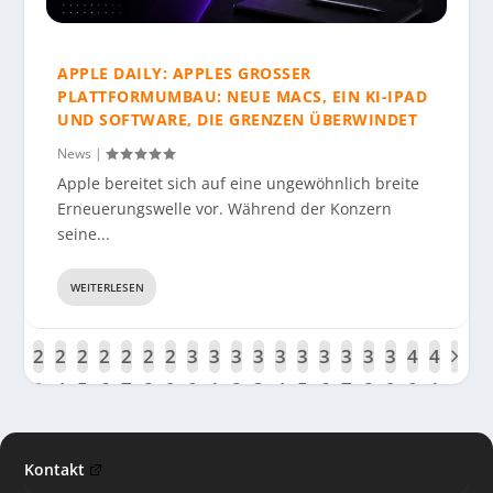
APPLE DAILY: APPLES GROSSER P
LATTFORMUMBAU: NEUE MACS, EIN KI-IPAD U
ND SOFTWARE, DIE GRENZEN ÜBERWINDET
News
|
Apple bereitet sich auf eine ungewöhnlich breite
Erneuerungswelle vor. Während der Konzern
seine...
WEITERLESEN
2
2
2
2
2
2
2
2
3
3
3
3
3
3
3
3
3
3
4
4
2
3
4
5
6
7
8
9
0
1
2
3
4
5
6
7
8
9
0
1
Kontakt