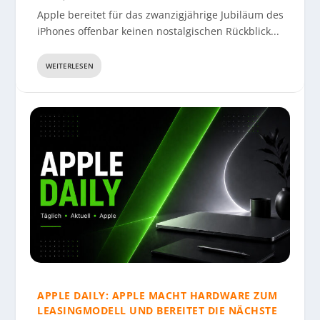
MIT KAMERA-AIRPODS UND GESUNDHEITSBRILLE
AKKUSTAND KOSTENPFLICHTIG – SATIRE
GERÄTEGENERATION ZWISCHEN OLED, KI UND
LIEFERENGPÄSSE UND STEIGENDE PREISE
Apple bereitet für das zwanzigjährige Jubiläum des
PREISDRUCK
iPhones offenbar keinen nostalgischen Rückblick...
WEITERLESEN
APPLE DAILY: APPLE MACHT HARDWARE ZUM
LEASINGMODELL UND BEREITET DIE NÄCHSTE