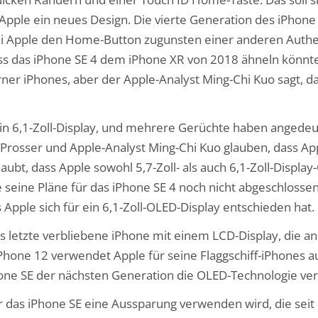
pple ein neues Design. Die vierte Generation des iPhone S
ei Apple den Home-Button zugunsten einer anderen Authen
ass das iPhone SE 4 dem iPhone XR von 2018 ähneln könn
er iPhones, aber der Apple-Analyst Ming-Chi Kuo sagt, da
n 6,1-Zoll-Display, und mehrere Gerüchte haben angedeutet
t. Prosser und Apple-Analyst Ming-Chi Kuo glauben, dass Ap
ubt, dass Apple sowohl 5,7-Zoll- als auch 6,1-Zoll-Display
e seine Pläne für das iPhone SE 4 noch nicht abgeschlosse
 Apple sich für ein 6,1-Zoll-OLED-Display entschieden hat.
as letzte verbliebene iPhone mit einem LCD-Display, die a
iPhone 12 verwendet Apple für seine Flaggschiff-iPhones a
Phone SE der nächsten Generation die OLED-Technologie v
ür das iPhone SE eine Aussparung verwenden wird, die sei