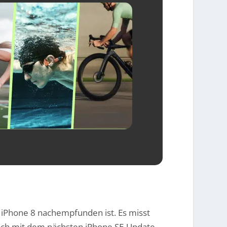
m iPhone 8 nachempfunden ist. Es misst
 sich mit dem nächsten iPhone SE-Update