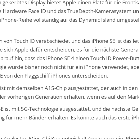
 gekerbtes Display bietet Apple einen Platz für die Frontka
die Hardware Face ID und das TrueDepth-Kamerasystem unt
iPhone-Reihe vollständig auf das Dynamic Island umgestell
h von Touch ID verabschiedet und das iPhone SE ist das le
nte sich Apple dafür entscheiden, es für die nächste Gene
rauf hin, dass das iPhone SE 4 einen Touch ID Power-Butt
ogie wurde bisher noch nicht für ein iPhone verwendet, abe
E von den Flaggschiff-iPhones unterscheiden.
 ist mit demselben A15-Chip ausgestattet, der auch in de
 der vorherigen Generation erhalten, wenn es auf den Ma
E ist mit 5G-Technologie ausgestattet, und die nächste Ge
ng für mehr Bänder erhalten. Es könnte auch das erste 
e-Analysten Ming-Chi Kuo entwickelt Apple zwar ein iPhon