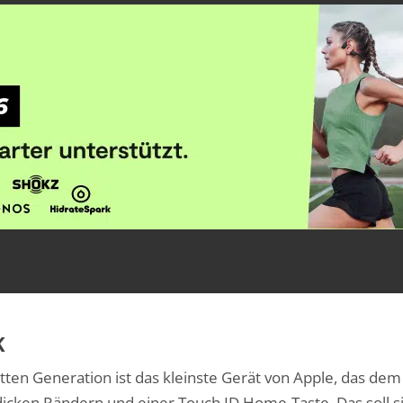
K
tten Generation ist das kleinste Gerät von Apple, das de
it dicken Rändern und einer Touch ID Home-Taste. Das soll