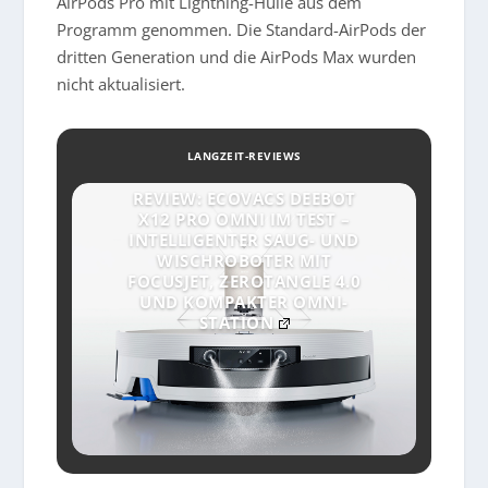
AirPods Pro mit Lightning-Hülle aus dem
Programm genommen. Die Standard-AirPods der
dritten Generation und die AirPods Max wurden
nicht aktualisiert.
LANGZEIT-REVIEWS
REVIEW: ECOVACS DEEBOT
X12 PRO OMNI IM TEST –
INTELLIGENTER SAUG- UND
WISCHROBOTER MIT
FOCUSJET, ZEROTANGLE 4.0
UND KOMPAKTER OMNI-
STATION