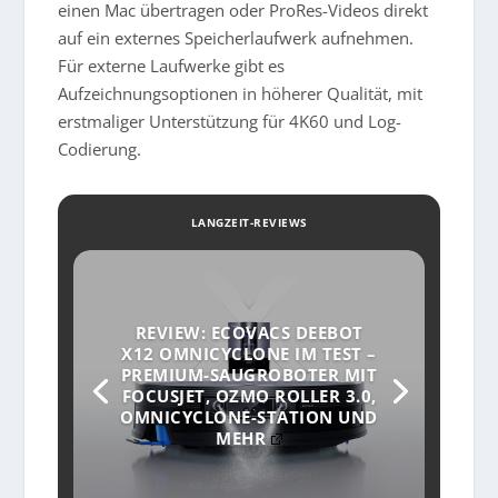
einen Mac übertragen oder ProRes-Videos direkt
auf ein externes Speicherlaufwerk aufnehmen.
Für externe Laufwerke gibt es
Aufzeichnungsoptionen in höherer Qualität, mit
erstmaliger Unterstützung für 4K60 und Log-
Codierung.
LANGZEIT-REVIEWS
REVIEW: ECOVACS DEEBOT
X12 OMNICYCLONE IM TEST –
PREMIUM-SAUGROBOTER MIT
FOCUSJET, OZMO ROLLER 3.0,
OMNICYCLONE-STATION UND
MEHR