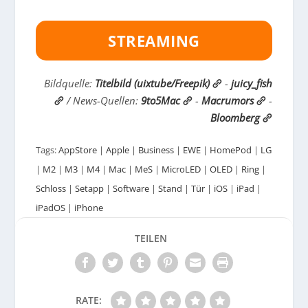
STREAMING
Bildquelle:
Titelbild (uixtube/Freepik)
-
juicy_fish
/ News-Quellen:
9to5Mac
-
Macrumors
-
Bloomberg
Tags:
AppStore
|
Apple
|
Business
|
EWE
|
HomePod
|
LG
|
M2
|
M3
|
M4
|
Mac
|
MeS
|
MicroLED
|
OLED
|
Ring
|
Schloss
|
Setapp
|
Software
|
Stand
|
Tür
|
iOS
|
iPad
|
iPadOS
|
iPhone
TEILEN
RATE: