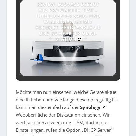
REVIEW: ECOVACS DEEBOT
X12 PRO OMNI IM TEST –
INTELLIGENTER SAUG- UND
WISCHROBOTER MIT
FOCUSJET, ZEROTANGLE 4.0
UND KOMPAKTER OMNI-
STATION
Möchte man nun einsehen, welche Geräte aktuell
eine IP haben und wie lange diese noch gültig ist,
kann man dies einfach auf der
Synology
Weboberfläche der Diskstation einsehen. Wir
wechseln hierzu wieder ins DSM, dort in die
Einstellungen, rufen die Option „DHCP-Server“