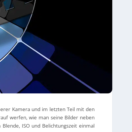
serer Kamera und im letzten Teil mit den
arauf werfen, wie man seine Bilder neben
 Blende, ISO und Belichtungszeit einmal