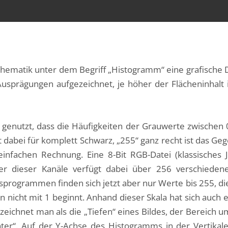
ematik unter dem Begriff „Histogramm“ eine grafische Da
usprägungen aufgezeichnet, je höher der Flächeninhalt 
o genutzt, dass die Häufigkeiten der Grauwerte zwischen
 dabei für komplett Schwarz, „255“ ganz recht ist das Geg
einfachen Rechnung. Eine 8-Bit RGB-Datei (klassisches
der dieser Kanäle verfügt dabei über 256 verschieden
programmen finden sich jetzt aber nur Werte bis 255, dies
 nicht mit 1 beginnt. Anhand dieser Skala hat sich auch ei
ezeichnet man als die „Tiefen“ eines Bildes, der Bereich u
ter“. Auf der Y-Achse des Histogramms in der Vertikal