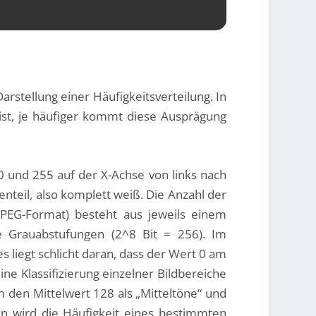
rstellung einer Häufigkeitsverteilung. In
ist, je häufiger kommt diese Ausprägung
 0 und 255 auf der X-Achse von links nach
enteil, also komplett weiß. Die Anzahl der
 JPEG-Format) besteht aus jeweils einem
e Grauabstufungen (2^8 Bit = 256). Im
 liegt schlicht daran, dass der Wert 0 am
ne Klassifizierung einzelner Bildbereiche
m den Mittelwert 128 als „Mitteltöne“ und
en wird die Häufigkeit eines bestimmten