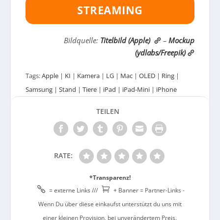
STREAMING
Bildquelle:
Titelbild (Apple)
–
Mockup
(ydlabs/Freepik)
Tags:
Apple
|
KI
|
Kamera
|
LG
|
Mac
|
OLED
|
Ring
|
Samsung
|
Stand
|
Tiere
|
iPad
|
iPad-Mini
|
iPhone
TEILEN
RATE:
*Transparenz!


= externe Links ///
+ Banner = Partner-Links -
Wenn Du über diese einkaufst unterstützt du uns mit
einer kleinen Provision, bei unverändertem Preis.