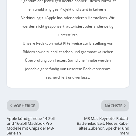
Eigentum der jeweiligen Rechteinhaber. Dieses Portal ist
ein unabhängiges Projekt und steht in keinerlei
Verbindung zu Apple Inc. oder anderen Herstellern. Wir
werden nicht gesponsert, autorisiert oder anderweitig
unterstützt.
Unsere Redaktion nutzt KI teilweise zur Erstellung von
Bildern sowie zur stilistischen und grammatikalischen
Überprüfung von Texten. Sämtliche Inhalte werden
jedoch eigenständig von unserem Redaktionsteam
recherchiert und verfasst.
VORHERIGE
NÄCHSTE
Apple kündigt neue 14-Zoll
M3 Mac Keynote: Rabatt,
und 16-Zoll MacBook Pro
Batterielaufzeit, Neues Kabel,
Modelle mit Chips der M3-
altes Zubehör, Speicher und
Serie an
mehr