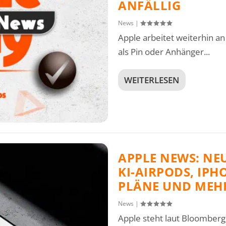
ANFÄLLIG
News
|
Apple arbeitet weiterhin an
als Pin oder Anhänger...
WEITERLESEN
APPLE NEWS: NE
KI-AIRPODS, IPH
PLÄNE UND MEH
News
|
Apple steht laut Bloomberg