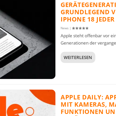
GERÄTEGENERAT
GRUNDLEGEND V
IPHONE 18 JEDE
News
|
Apple steht offenbar vor e
Generationen der vergangen
WEITERLESEN
APPLE DAILY: AP
MIT KAMERAS, MA
FUNKTIONEN UND