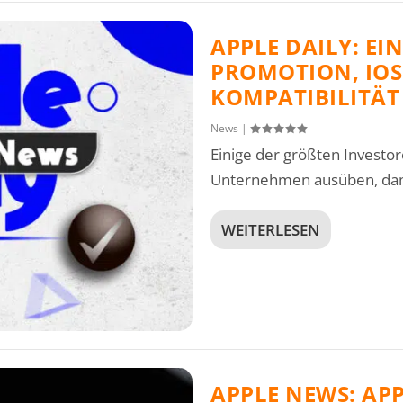
APPLE DAILY: EI
PROMOTION, IOS
KOMPATIBILITÄT
News
|
Einige der größten Invest
Unternehmen ausüben, dami
WEITERLESEN
APPLE NEWS: AP