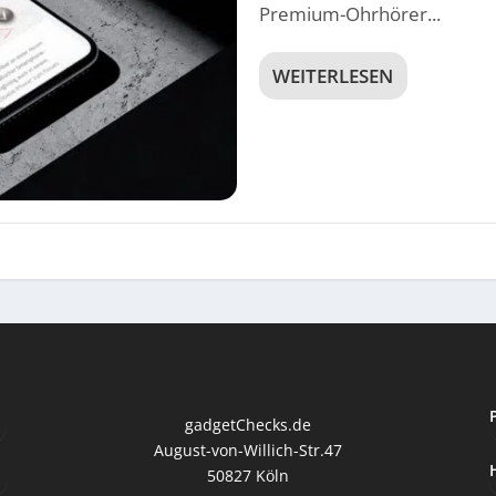
Premium-Ohrhörer...
WEITERLESEN
gadgetChecks.de
August-von-Willich-Str.47
50827 Köln