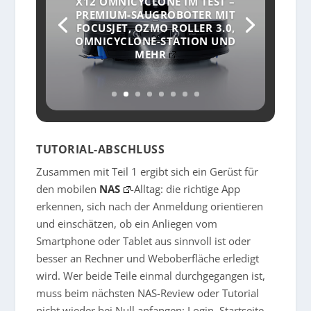
X12 OMNICYCLONE IM TEST –
PREMIUM-SAUGROBOTER MIT
FOCUSJET, OZMO ROLLER 3.0,
OMNICYCLONE-STATION UND
MEHR
TUTORIAL-ABSCHLUSS
Zusammen mit Teil 1 ergibt sich ein Gerüst für
den mobilen
NAS
-Alltag: die richtige App
erkennen, sich nach der Anmeldung orientieren
und einschätzen, ob ein Anliegen vom
Smartphone oder Tablet aus sinnvoll ist oder
besser an Rechner und Weboberfläche erledigt
wird. Wer beide Teile einmal durchgegangen ist,
muss beim nächsten NAS-Review oder Tutorial
nicht wieder bei Null anfangen: Login, Startseite,