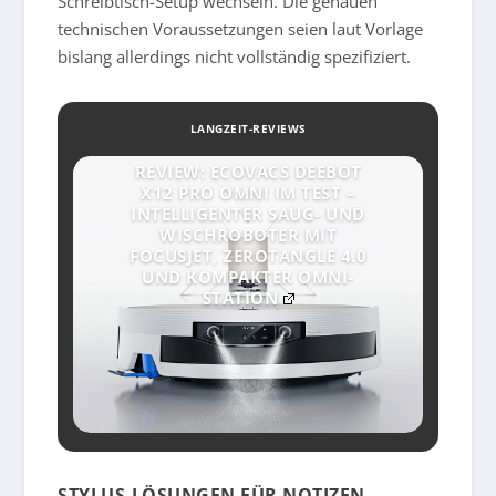
Schreibtisch-Setup wechseln. Die genauen
technischen Voraussetzungen seien laut Vorlage
bislang allerdings nicht vollständig spezifiziert.
LANGZEIT-REVIEWS
REVIEW: ECOVACS DEEBOT
X12 PRO OMNI IM TEST –
INTELLIGENTER SAUG- UND
WISCHROBOTER MIT
FOCUSJET, ZEROTANGLE 4.0
UND KOMPAKTER OMNI-
STATION
STYLUS-LÖSUNGEN FÜR NOTIZEN,