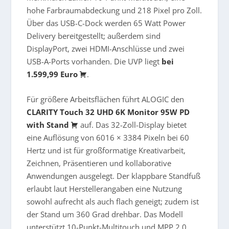
hohe Farbraumabdeckung und 218 Pixel pro Zoll.
Über das USB-C-Dock werden 65 Watt Power
Delivery bereitgestellt; außerdem sind
DisplayPort, zwei HDMI-Anschlüsse und zwei
USB-A-Ports vorhanden. Die UVP liegt
bei
1.599,99 Euro
.
Für größere Arbeitsflächen führt ALOGIC den
CLARITY Touch 32 UHD 6K Monitor 95W PD
with Stand
auf. Das 32-Zoll-Display bietet
eine Auflösung von 6016 × 3384 Pixeln bei 60
Hertz und ist für großformatige Kreativarbeit,
Zeichnen, Präsentieren und kollaborative
Anwendungen ausgelegt. Der klappbare Standfuß
erlaubt laut Herstellerangaben eine Nutzung
sowohl aufrecht als auch flach geneigt; zudem ist
der Stand um 360 Grad drehbar. Das Modell
unterstützt 10-Punkt-Multitouch und MPP 2.0.