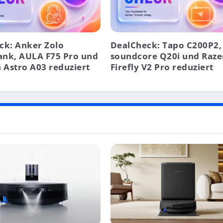
ck: Anker Zolo
DealCheck: Tapo C200P2,
nk, AULA F75 Pro und
soundcore Q20i und Raze
 Astro A03 reduziert
Firefly V2 Pro reduziert
ERIEKAPAZITÄT & FEATURES, SPATIAL VIDEO, USB-C 
ATURES NICHT AUF INTEL, DRITTANBIETER-WATCH-FA
A – ROBUSTES STATIV MIT HOHER TRAGLAST
 3N1-26 – VIEL STAURAUM FÜR PROFESSIONELLES D