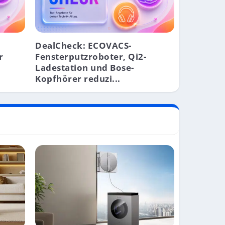
DealCheck: ECOVACS-
r
Fensterputzroboter, Qi2-
Ladestation und Bose-
Kopfhörer reduzi...
ZU ETHERNET...
CES, INSTA360 UND...
SLR-EQUIPMENT...