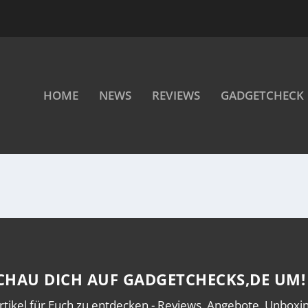
HOME
NEWS
REVIEWS
GADGETCHECK
CHAU DICH AUF GADGETCHECKS,DE UM!
rtikel für Euch zu entdecken - Reviews, Angebote, Unboxing