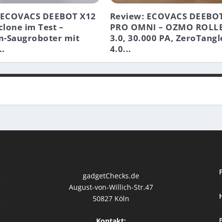
 ECOVACS DEEBOT X12
Review: ECOVACS DEEBOT
lone im Test –
PRO OMNI – OZMO ROLL
-Saugroboter mit
3.0, 30.000 PA, ZeroTangl
..
4.0...
gadgetChecks.de
August-von-Willich-Str.47
50827 Köln
Kontakt: