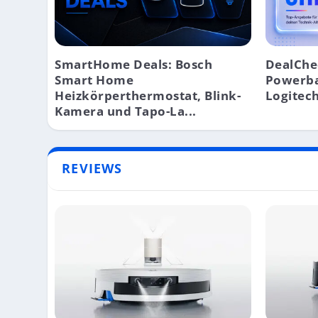
SmartHome Deals: Bosch
DealChe
Smart Home
Powerba
Heizkörperthermostat, Blink-
Logitech
Kamera und Tapo-La...
REVIEWS
IPHONE 15: KANN IPHONE AUFLADEN, BATT
APPLE NEWS: IMAC 30-ZOLL, MACOS 14 FE
REVIEW: ROLLEI ROCK SOLID CARBON BET
REVIEW: MANFROTTO PRO LIGHT RUCKSACK
News
News
Reviews
Reviews
|
|
|
|