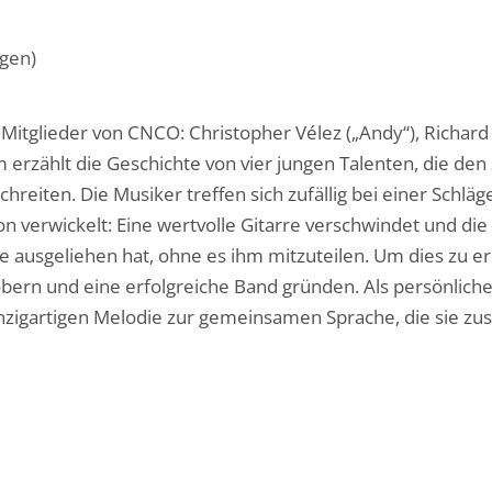
lgen)
 Mitglieder von CNCO: Christopher Vélez („Andy“), Richard 
ilm erzählt die Geschichte von vier jungen Talenten, die d
reiten. Die Musiker treffen sich zufällig bei einer Schläg
on verwickelt: Eine wertvolle Gitarre verschwindet und di
ie ausgeliehen hat, ohne es ihm mitzuteilen. Um dies zu e
ern und eine erfolgreiche Band gründen. Als persönliche 
nzigartigen Melodie zur gemeinsamen Sprache, die sie z