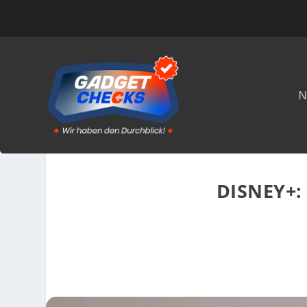
N
DISNEY+: