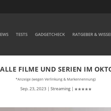
EWS
TESTS
GADGETCHECK
RATGEBER & WISS
 ALLE FILME UND SERIEN IM OKT
*Anzeige (wegen Verlinkung & Markennennung)
Sep. 23, 2023
|
Streaming
|