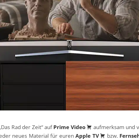
„Das Rad der Zeit“ auf
Prime Video
aufmerksam und vo
ieder neues Material für euren
Apple TV
bzw.
Fernse