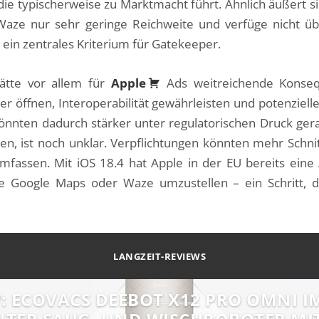
ie typischerweise zu Marktmacht führt. Ähnlich äußert si
aze nur sehr geringe Reichweite und verfüge nicht über
in zentrales Kriterium für Gatekeeper.
ätte vor allem für
Apple
Ads weitreichende Konse
er öffnen, Interoperabilität gewährleisten und potenzie
könnten dadurch stärker unter regulatorischen Druck ge
en, ist noch unklar. Verpflichtungen könnten mehr Schni
umfassen. Mit iOS 18.4 hat Apple in der EU bereits eine 
ie Google Maps oder Waze umzustellen – ein Schritt, d
LANGZEIT-REVIEWS
: ECOVACS DEEBOT X12 PRO OMNI IM