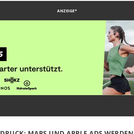
ANZEIGE*
-DRUCK: MAPS UND APPLE ADS WERDEN 