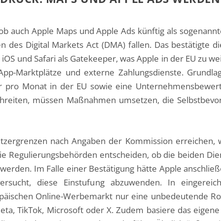
, ob auch Apple Maps und Apple Ads künftig als sogenan
n des Digital Markets Act (DMA) fallen. Das bestätigte
e, iOS und Safari als Gatekeeper, was Apple in der EU zu w
 App-Marktplätze und externe Zahlungsdienste. Grundla
er pro Monat in der EU sowie eine Unternehmensbewert
schreiten, müssen Maßnahmen umsetzen, die Selbstbevorz
zergrenzen nach Angaben der Kommission erreichen, wu
e Regulierungsbehörden entscheiden, ob die beiden Diens
 werden. Im Falle einer Bestätigung hätte Apple anschlie
ersucht, diese Einstufung abzuwenden. In eingereic
päischen Online-Werbemarkt nur eine unbedeutende Rol
ta, TikTok, Microsoft oder X. Zudem basiere das eigene