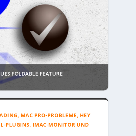
UES FOLDABLE-FEATURE
OADING, MAC PRO-PROBLEME, HEY
AIL-PLUGINS, IMAC-MONITOR UND