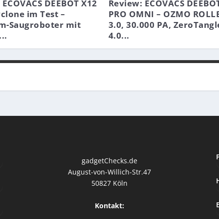
: ECOVACS DEEBOT X12
Review: ECOVACS DEEBOT
lone im Test –
PRO OMNI – OZMO ROLL
m-Saugroboter mit
3.0, 30.000 PA, ZeroTangl
..
4.0...
gadgetChecks.de
August-von-Willich-Str.47
50827 Köln
Kontakt: