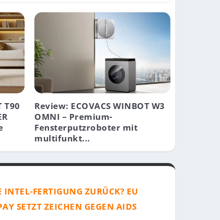
 T90
Review: ECOVACS WINBOT W3
ER
OMNI – Premium-
e
Fensterputzroboter mit
multifunkt...
E INTEL-FERTIGUNG ZURÜCK? EU
PAY SETZT ZEICHEN GEGEN AIDS