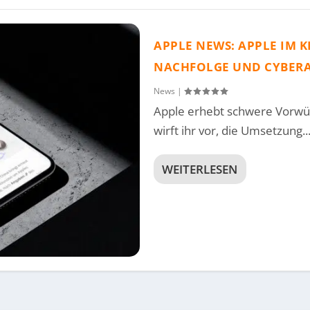
APPLE NEWS: APPLE IM K
NACHFOLGE UND CYBERA
News
|
Apple erhebt schwere Vorwü
wirft ihr vor, die Umsetzung..
WEITERLESEN