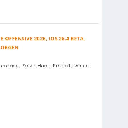
-OFFENSIVE 2026, IOS 26.4 BETA,
-SORGEN
hrere neue Smart-Home-Produkte vor und
RT MAGSAFE-ZUKUNFT
RINNERT AN STEVE ...