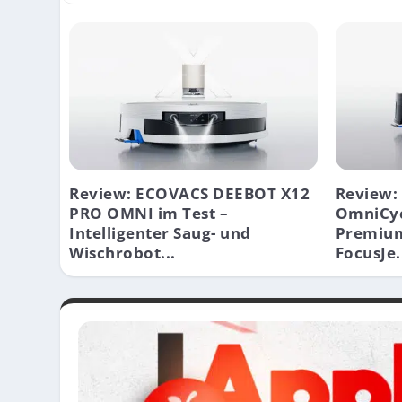
Review: ECOVACS DEEBOT X12
Review:
PRO OMNI im Test –
OmniCyc
Intelligenter Saug- und
Premium
Wischrobot...
FocusJe.