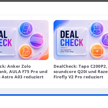
ck: Anker Zolo
DealCheck: Tapo C200P2,
nk, AULA F75 Pro und
soundcore Q20i und Raze
 Astro A03 reduziert
Firefly V2 Pro reduziert