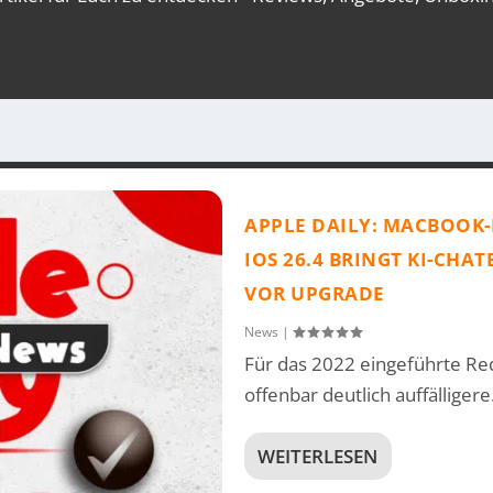
APPLE DAILY: MACBOOK-
IOS 26.4 BRINGT KI-CHA
VOR UPGRADE
News
|
Für das 2022 eingeführte Re
offenbar deutlich auffälligere.
WEITERLESEN