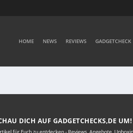
HOME
NEWS
REVIEWS
GADGETCHECK
CHAU DICH AUF GADGETCHECKS,DE UM!
rtikel für Euch zu entdecken - Reviews, Angebote, Unboxing