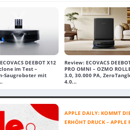
 ECOVACS DEEBOT X12
Review: ECOVACS DEEBOT
lone im Test –
PRO OMNI – OZMO ROLL
-Saugroboter mit
3.0, 30.000 PA, ZeroTangl
..
4.0...
APPLE DAILY: KOMMT DI
ERHÖHT DRUCK – APPLE 