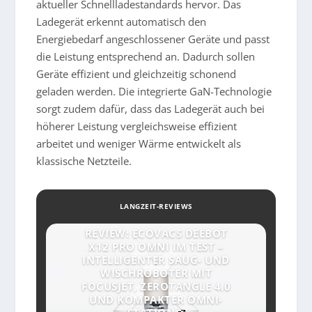
aktueller Schnellladestandards hervor. Das
Ladegerät erkennt automatisch den
Energiebedarf angeschlossener Geräte und passt
die Leistung entsprechend an. Dadurch sollen
Geräte effizient und gleichzeitig schonend
geladen werden. Die integrierte GaN-Technologie
sorgt zudem dafür, dass das Ladegerät auch bei
höherer Leistung vergleichsweise effizient
arbeitet und weniger Wärme entwickelt als
klassische Netzteile.
LANGZEIT-REVIEWS
REVIEW: ECOVACS DEEBOT
X12 PRO OMNI IM TEST –
INTELLIGENTER SAUG- UND
WISCHROBOTER MIT
FOCUSJET, ZEROTANGLE 4.0
UND KOMPAKTER OMNI-