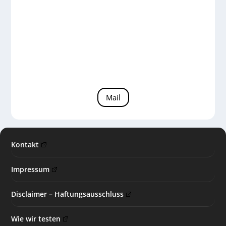
erfahrt, könnt ihr uns eure geplante
Anschaffung mitteilen, wir versuchen
dann ein Review für Euch durchzuführen.
Bitte habt dafür Verständnis, dass das
Gerät hierfür meist von mehreren
Lesern genannt werden muss.
Mail
Kontakt
Impressum
Disclaimer – Haftungsausschluss
Wie wir testen