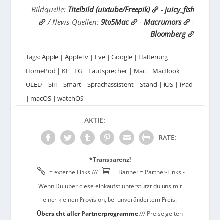
Bildquelle:
Titelbild (uixtube/Freepik)
-
juicy_fish
/ News-Quellen:
9to5Mac
-
Macrumors
-
Bloomberg
Tags:
Apple
|
AppleTv
|
Eve
|
Google
|
Halterung
|
HomePod
|
KI
|
LG
|
Lautsprecher
|
Mac
|
MacBook
|
OLED
|
Siri
|
Smart
|
Sprachassistent
|
Stand
|
iOS
|
iPad
|
macOS
|
watchOS
AKTIE:
RATE:
*Transparenz!


= externe Links ///
+ Banner = Partner-Links -
Wenn Du über diese einkaufst unterstützt du uns mit
einer kleinen Provision, bei unverändertem Preis.
Übersicht aller Partnerprogramme
/// Preise gelten