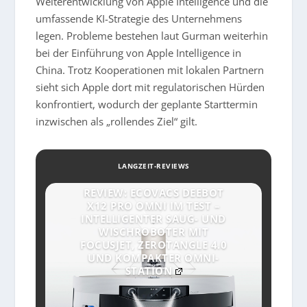
Weiterentwicklung von Apple Intelligence und die
umfassende KI-Strategie des Unternehmens
legen. Probleme bestehen laut Gurman weiterhin
bei der Einführung von Apple Intelligence in
China. Trotz Kooperationen mit lokalen Partnern
sieht sich Apple dort mit regulatorischen Hürden
konfrontiert, wodurch der geplante Starttermin
inzwischen als „rollendes Ziel“ gilt.
LANGZEIT-REVIEWS
REVIEW: ECOVACS DEEBOT
X12 PRO OMNI IM TEST –
INTELLIGENTER SAUG- UND
WISCHROBOTER MIT
FOCUSJET, ZEROTANGLE 4.0
UND KOMPAKTER OMNI-
STATION