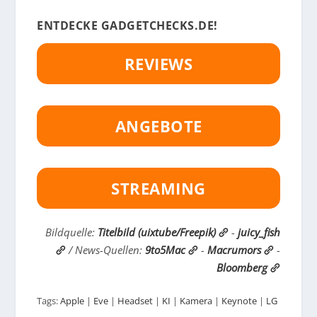
ENTDECKE GADGETCHECKS.DE!
REVIEWS
ANGEBOTE
STREAMING
Bildquelle:
Titelbild (uixtube/Freepik)
-
juicy_fish
/ News-Quellen:
9to5Mac
-
Macrumors
-
Bloomberg
Tags:
Apple
|
Eve
|
Headset
|
KI
|
Kamera
|
Keynote
|
LG