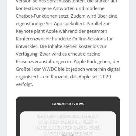
Version seines Sprachassistenten, die stärker auf
kontextbezogene Antworten und moderne
Chatbot-Funktionen setzt. Zudem wird über eine
eigenständige Siri-App spekuliert. Parallel zur
Keynote plant Apple während der gesamten
Konferenzwoche hunderte Online-Sessions für
Entwickler. Die Inhalte stehen kostenlos zur
Verfügung. Zwar wird es erneut einzelne
Präsenzveranstaltungen im Apple Park geben, der
Großteil der WWDC bleibt jedoch weiterhin digital
organisiert – ein Konzept, das Apple seit 2020
verfolgt.
LANGZEIT-REVIEWS
REVIEW: ECOVACS DEEBOT
X12 PRO OMNI IM TEST –
INTELLIGENTER SAUG- UND
WISCHROBOTER MIT