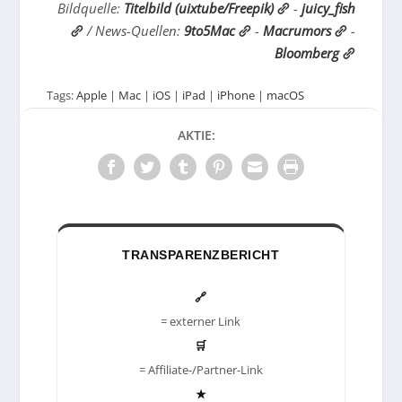
Bildquelle:
Titelbild (uixtube/Freepik)
-
juicy_fish
/ News-Quellen:
9to5Mac
-
Macrumors
-
Bloomberg
Tags:
Apple
|
Mac
|
iOS
|
iPad
|
iPhone
|
macOS
AKTIE:
TRANSPARENZBERICHT
🔗
= externer Link
🛒
= Affiliate-/Partner-Link
★