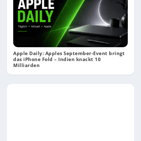
Apple Daily: Apples September-Event bringt
das iPhone Fold – Indien knackt 10
Milliarden
EUER WUNSCH-GADGET BEI UNS IM
TEST
Damit ihr beim nächsten Gadget-
Shopping keine böse Überraschung
erfahrt, könnt ihr uns eure geplante
Anschaffung mitteilen, wir versuchen