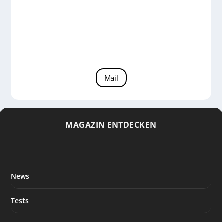
dann ein Review für Euch durchzuführen.
Bitte habt dafür Verständnis, dass das
Gerät hierfür meist von mehreren
Lesern genannt werden muss.
Mail
MAGAZIN ENTDECKEN
News
Tests