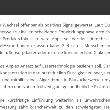
Wechsel offenbar als positives Signal gewertet. Laut Gu
cherweise eine entscheidende Entwicklungsphase erreicht
Produkts fokussiert wird. Apple soll bereits seit mehr al
 Messmethoden erfassen kann. Ziel ist es, Menschen mi
ln, Sensorpflaster oder externe kontinuierliche Glukos
ass Apples Ansatz auf Lasertechnologie basieren soll. D
nzentration in der interstitiellen Flüssigkeit zu analysie
 und mithilfe eines Algorithmus in Blutzuckerwerte umg
s liefern und Nutzer frühzeitig auf gesundheitliche Risik
eine kurzfristige Einführung weiterhin als unwahrsche
kermessung zählt branchenweit zu den schwierigsten H