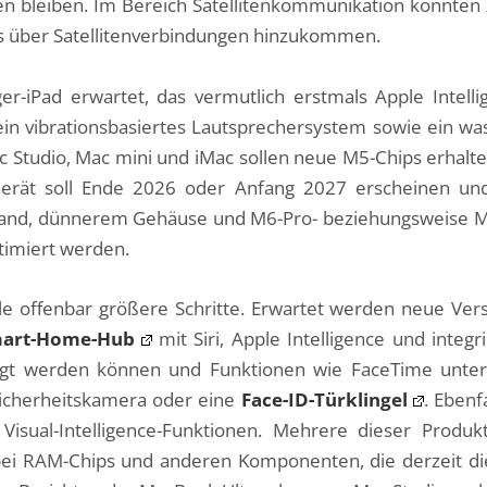
ten bleiben. Im Bereich Satellitenkommunikation könnt
tos über Satellitenverbindungen hinzukommen.
ger-iPad erwartet, das vermutlich erstmals Apple Intell
 ein vibrationsbasiertes Lautsprechersystem sowie ein wa
 Studio, Mac mini und iMac sollen neue M5-Chips erhalt
Gerät soll Ende 2026 oder Anfang 2027 erscheinen un
land, dünnerem Gehäuse und M6-Pro- beziehungsweise M6
timiert werden.
e offenbar größere Schritte. Erwartet werden neue Ve
art-Home-Hub
mit Siri, Apple Intelligence und integ
gt werden können und Funktionen wie FaceTime unterst
Sicherheitskamera oder eine
Face-ID-Türklingel
. Ebenf
Visual-Intelligence-Funktionen. Mehrere dieser Produk
bei RAM-Chips und anderen Komponenten, die derzeit di