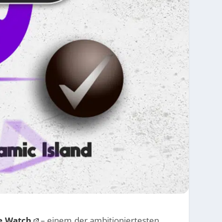
e Watch
– einem der ambitioniertesten