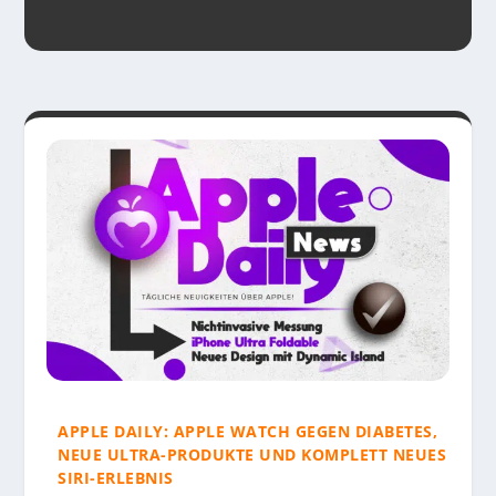
APPLE DAILY: APPLE WATCH GEGEN DIABETES,
NEUE ULTRA-PRODUKTE UND KOMPLETT NEUES
SIRI-ERLEBNIS
SMARTHOME GUIDE: WAS IST MATTER? DER
DIGITAL DANEBEN: SMART HOME KÜNDIGT
SMARTHOME GUIDE: WAS IST EIN SMART HOME?
PRIME DAY 2026: RING- UND BLINK-GERÄTE FÜR