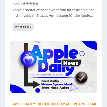
SMART-HOME-STANDARD VERSTÄNDLICH
BEWOHNERN WEGEN INEFFIZIENTER NUTZUNG –
DAS INTELLIGENTE ZUHAUSE EINFACH ERKLÄRT
SMARTE SICHERHEIT ZU HAUSE IM ANGEBOT
News
|
ERKLÄRT
SATIRE
Apple arbeitet offenbar weiterhin intensiv an einer
nichtinvasiven Blutzuckermessung für die Apple...
WEITERLESEN
APPLE DAILY: NEUER OLED-IMAC, IPHONE-LEAK