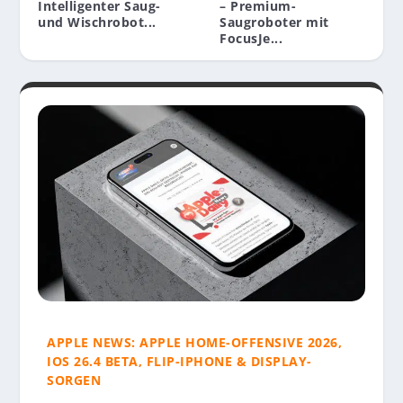
Intelligenter Saug-
– Premium-
und Wischrobot...
Saugroboter mit
FocusJe...
APPLE NEWS: APPLE HOME-OFFENSIVE 2026,
IOS 26.4 BETA, FLIP-IPHONE & DISPLAY-
SORGEN