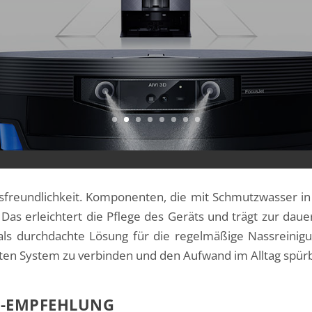
ECOVACS DEEBOT X12 OMNICYCLONE 
AUGROBOTER MIT FOCUSJET, OZMO R
OMNICYCLONE-STATION UND MEHR
gsfreundlichkeit. Komponenten, die mit Schmutzwasser in
Das erleichtert die Pflege des Geräts und trägt zur daue
h als durchdachte Lösung für die regelmäßige Nassreini
en System zu verbinden und den Aufwand im Alltag spürb
P-EMPFEHLUNG