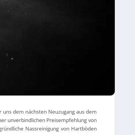
ir uns dem nächsten Neuzugang aus dem
einer unverbindlichen Preisempfehlung von
e gründliche Nassreinigung von Hartböden