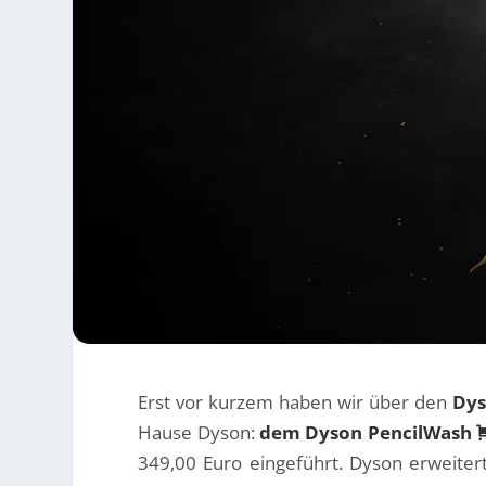
Erst vor kurzem haben wir über den
Dys
Hause Dyson:
dem Dyson PencilWash
349,00 Euro eingeführt. Dyson erweitert