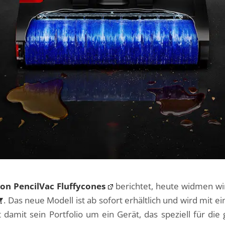
on PencilVac Fluffycones
berichtet, heute widmen w
. Das neue Modell ist ab sofort erhältlich und wird mit 
 damit sein Portfolio um ein Gerät, das speziell für di