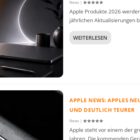
News
|
Apple Produkte 2026 werden 
jährlichen Aktualisierungen be
WEITERLESEN
APPLE NEWS: APPLES NE
UND DEUTLICH TEURER
News
|
Apple steht vor einem der g
Jahren. Die kommenden Gerä