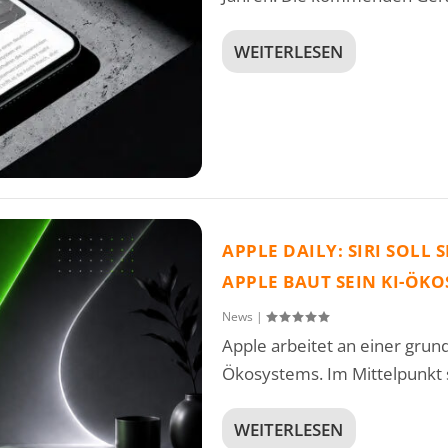
WEITERLESEN
APPLE DAILY: SIRI SOLL
APPLE BAUT SEIN KI-ÖK
News
|
Apple arbeitet an einer gru
Ökosystems. Im Mittelpunkt st
WEITERLESEN