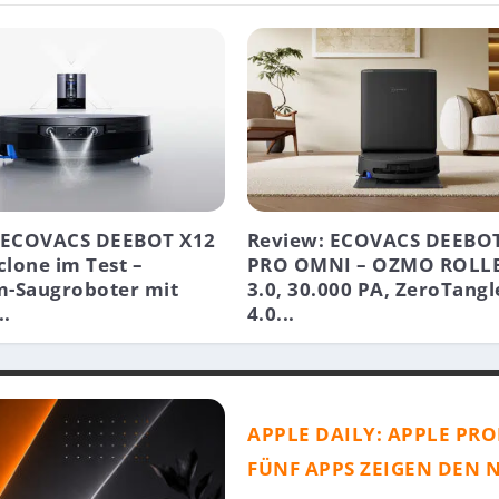
 ECOVACS DEEBOT X12
Review: ECOVACS DEEBOT
lone im Test –
PRO OMNI – OZMO ROLL
-Saugroboter mit
3.0, 30.000 PA, ZeroTangl
..
4.0...
APPLE DAILY: APPLE PRO
FÜNF APPS ZEIGEN DEN 