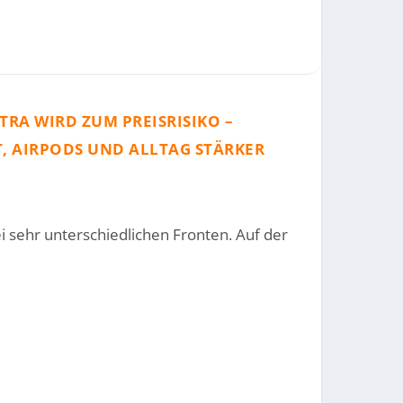
TRA WIRD ZUM PREISRISIKO –
, AIRPODS UND ALLTAG STÄRKER
ATTFORM VOR
AC-UMBRUCH SEIT JAHRE...
DEN WILL
ei sehr unterschiedlichen Fronten. Auf der