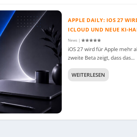
APPLE DAILY: IOS 27 WI
ICLOUD UND NEUE KI-H
News
|
iOS 27 wird für Apple mehr a
zweite Beta zeigt, dass das...
WEITERLESEN