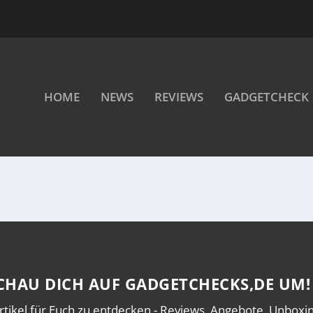
HOME
NEWS
REVIEWS
GADGETCHECK
CHAU DICH AUF GADGETCHECKS,DE UM!
rtikel für Euch zu entdecken - Reviews, Angebote, Unboxing