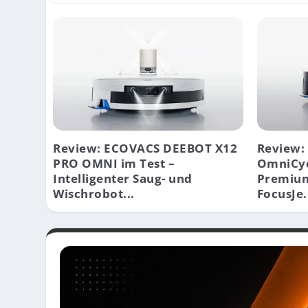
Review: ECOVACS DEEBOT X12
Review:
PRO OMNI im Test –
OmniCyc
Intelligenter Saug- und
Premium
Wischrobot...
FocusJe.