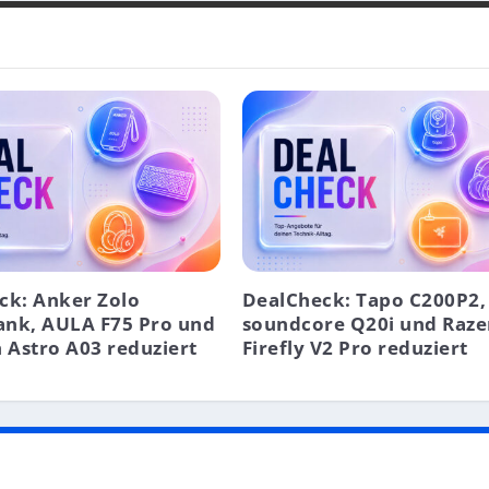
ck: Anker Zolo
DealCheck: Tapo C200P2,
nk, AULA F75 Pro und
soundcore Q20i und Raze
 Astro A03 reduziert
Firefly V2 Pro reduziert