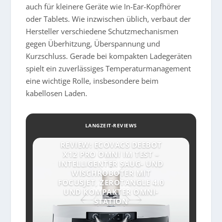
auch für kleinere Geräte wie In-Ear-Kopfhörer
oder Tablets. Wie inzwischen üblich, verbaut der
Hersteller verschiedene Schutzmechanismen
gegen Überhitzung, Überspannung und
Kurzschluss. Gerade bei kompakten Ladegeräten
spielt ein zuverlässiges Temperaturmanagement
eine wichtige Rolle, insbesondere beim
kabellosen Laden.
LANGZEIT-REVIEWS
REVIEW: ECOVACS DEEBOT
X12 PRO OMNI IM TEST –
INTELLIGENTER SAUG- UND
WISCHROBOTER MIT
FOCUSJET, ZEROTANGLE 4.0
UND KOMPAKTER OMNI-
STATION