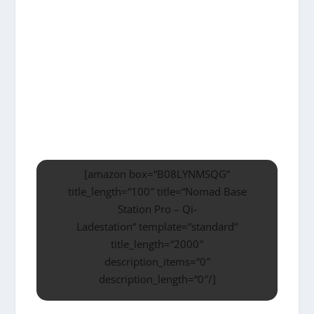
[amazon box=“B08LYNMSQG“
title_length=“100″ title=“Nomad Base
Station Pro – Qi-
Ladestation“ template=“standard“
title_length=“2000″
description_items=“0″
description_length=“0″/]