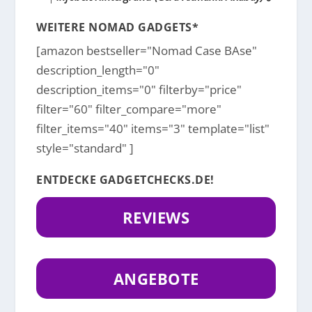
WEITERE NOMAD GADGETS*
[amazon bestseller="Nomad Case BAse"
description_length="0"
description_items="0" filterby="price"
filter="60" filter_compare="more"
filter_items="40" items="3" template="list"
style="standard" ]
ENTDECKE GADGETCHECKS.DE!
REVIEWS
ANGEBOTE