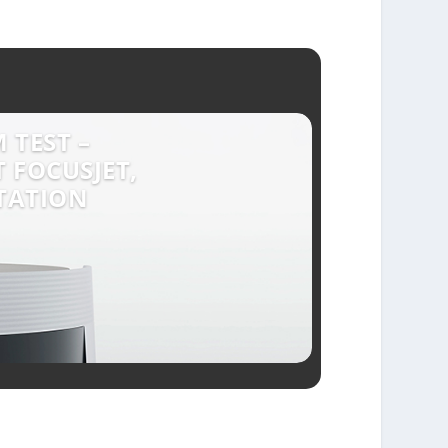
 TEST –
 FOCUSJET,
TATION