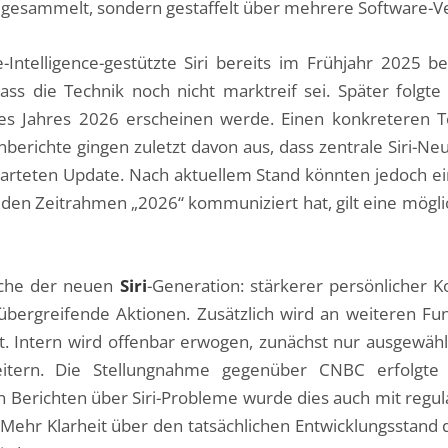
t gesammelt, sondern gestaffelt über mehrere Software-V
Intelligence-gestützte Siri bereits im Frühjahr 2025 b
ss die Technik noch nicht marktreif sei. Später folgte 
es Jahres 2026 erscheinen werde. Einen konkreteren T
enberichte gingen zuletzt davon aus, dass zentrale Siri-
warteten Update. Nach aktuellem Stand könnten jedoch ei
 den Zeitrahmen „2026“ kommuniziert hat, gilt eine mögl
eiche der neuen
Siri
-Generation: stärkerer persönlicher 
übergreifende Aktionen. Zusätzlich wird an weiteren Fun
Intern wird offenbar erwogen, zunächst nur ausgewäh
eitern. Die Stellungnahme gegenüber CNBC erfolgt
n Berichten über Siri-Probleme wurde dies auch mit re
ehr Klarheit über den tatsächlichen Entwicklungsstand dü