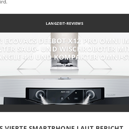
ird.
LANGZEIT-REVIEWS
: ECOVACS DEEBOT X12 PRO OMNI IM
NTER SAUG- UND WISCHROBOTER MIT
ANGLE 4.0 UND KOMPAKTER OMNI-S
ES VIERTE SMARTPHONE LAUT BERICHT