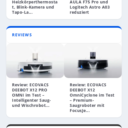
BLUETOOTH-VORHÄNGESCHLOSS MIT
Heizkörperthermosta
AULA F75 Pro und
SMARTPHONE-APP
t, Blink-Kamera und
Logitech Astro A03
Tapo-La...
reduziert
REVIEWS
Review: ECOVACS
Review: ECOVACS
DEEBOT X12 PRO
DEEBOT X12
OMNI im Test –
OmniCyclone im Test
Intelligenter Saug-
– Premium-
und Wischrobot...
Saugroboter mit
FocusJe...