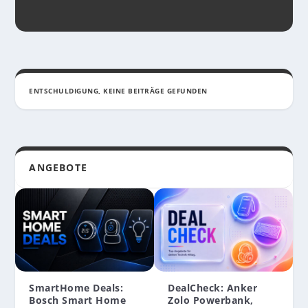
ENTSCHULDIGUNG, KEINE BEITRÄGE GEFUNDEN
ANGEBOTE
SmartHome Deals:
DealCheck: Anker
REVIEW: NOKE PADLOCK – DAS ROBUSTE
Bosch Smart Home
Zolo Powerbank,