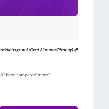
ox/Hintergrund (Gerd Altmann/Pixabay)
="60" filter_compare="more"