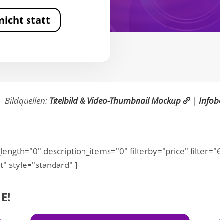
nicht statt
Bildquellen:
Titelbild & Video-Thumbnail Mockup
|
Infob
_length="0" description_items="0" filterby="price" filter
t" style="standard" ]
E!