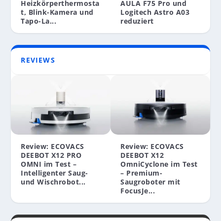
5, NEUE IPADS, IOS 17 & WATCHOS 10 RELEASE,
Heizkörperthermosta
AULA F75 Pro und
DEEBOT X2 ...
t, Blink-Kamera und
Logitech Astro A03
Tapo-La...
reduziert
REVIEWS
Review: ECOVACS
Review: ECOVACS
DEEBOT X12 PRO
DEEBOT X12
OMNI im Test –
OmniCyclone im Test
Intelligenter Saug-
– Premium-
und Wischrobot...
Saugroboter mit
FocusJe...