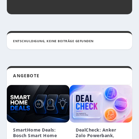
ENTSCHULDIGUNG, KEINE BEITRÄGE GEFUNDEN
ANGEBOTE
SmartHome Deals:
DealCheck: Anker
APPLE NEWS: SUPPORT-KÜRZUNG, THUNDERBOLT
Bosch Smart Home
Zolo Powerbank,