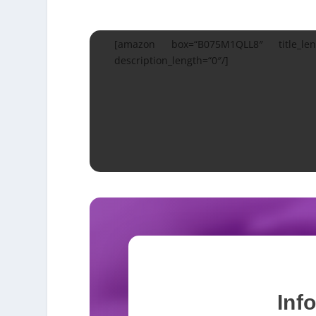
[amazon box=“B075M1QLL8″ title_leng
description_length=“0″/]
Info