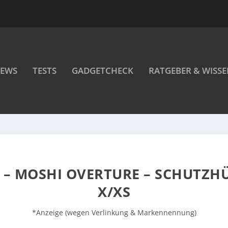
EWS
TESTS
GADGETCHECK
RATGEBER & WISS
– MOSHI OVERTURE – SCHUTZHÜ
X/XS
*Anzeige (wegen Verlinkung & Markennennung)