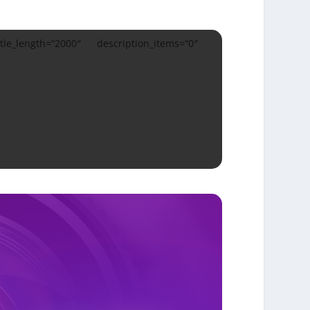
_length=“2000″ description_items=“0″