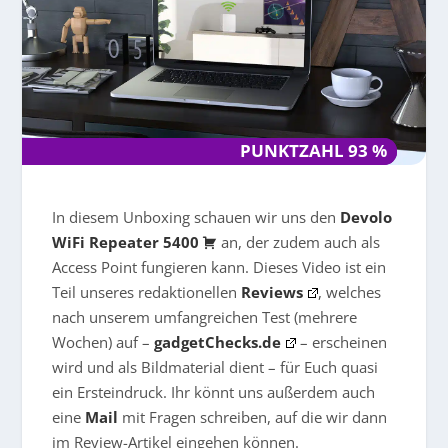
PUNKTZAHL 93 %
PUNKTZAHL 93 %
In diesem Unboxing schauen wir uns den
Devolo
WiFi Repeater 5400
an, der zudem auch als
Access Point fungieren kann. Dieses Video ist ein
Teil unseres redaktionellen
Reviews
, welches
nach unserem umfangreichen Test (mehrere
Wochen) auf –
gadgetChecks.de
– erscheinen
wird und als Bildmaterial dient – für Euch quasi
ein Ersteindruck. Ihr könnt uns außerdem auch
eine
Mail
mit Fragen schreiben, auf die wir dann
im Review-Artikel eingehen können.