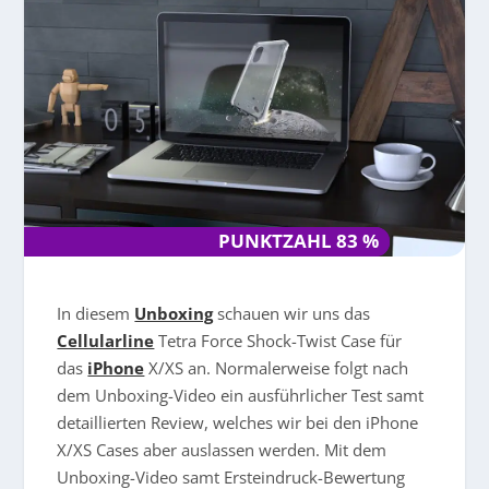
PUNKTZAHL 83 %
PUNKTZAHL 83 %
In diesem
Unboxing
schauen wir uns das
Cellularline
Tetra Force Shock-Twist Case für
das
iPhone
X/XS an. Normalerweise folgt nach
dem Unboxing-Video ein ausführlicher Test samt
detaillierten
Review, welches wir bei den iPhone
X/XS Cases aber auslassen werden. Mit dem
Unboxing-Video samt Ersteindruck-Bewertung