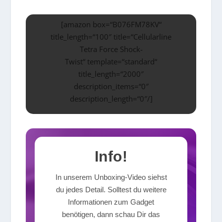
[amazon box=“B076FM78KV“
title_length=“100″ title=“Cellularline
Tetra Force Shock-
Twist“ template=“standard“
title_length=“2000″
description_items=“0″
description_length=“0″/]
Info!
In unserem Unboxing-Video siehst
du jedes Detail. Solltest du weitere
Informationen zum Gadget
benötigen, dann schau Dir das