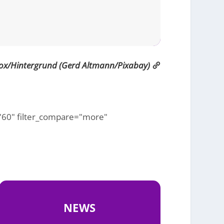
ox/Hintergrund (Gerd Altmann/Pixabay)
r="60" filter_compare="more"
NEWS