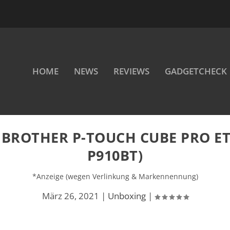
HOME
NEWS
REVIEWS
GADGETCHECK
BROTHER P-TOUCH CUBE PRO ET
P910BT)
*Anzeige (wegen Verlinkung & Markennennung)
März 26, 2021
|
Unboxing
|