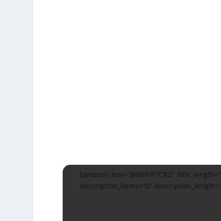
[amazon box=“B08HVP7CR2″ title_length=“1
description_items=“0″ description_length=“