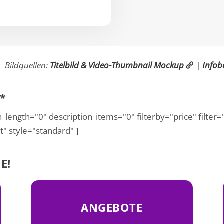
Bildquellen:
Titelbild & Video-Thumbnail Mockup
|
Infob
*
_length="0" description_items="0" filterby="price" filte
t" style="standard" ]
E!
ANGEBOTE