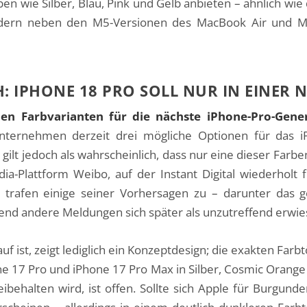
n wie Silber, Blau, Pink und Gelb anbieten – ähnlich wie
ndern neben den M5-Versionen des MacBook Air und Ma
: IPHONE 18 PRO SOLL NUR IN EINER 
en Farbvarianten für die nächste iPhone-Pro-Gene
 Unternehmen derzeit drei mögliche Optionen für das
gilt jedoch als wahrscheinlich, dass nur eine dieser Farb
ia-Plattform Weibo, auf der Instant Digital wiederholt
it trafen einige seiner Vorhersagen zu – darunter das 
end andere Meldungen sich später als unzutreffend erwie
uf ist, zeigt lediglich ein Konzeptdesign; die exakten Far
ne 17 Pro und iPhone 17 Pro Max in Silber, Cosmic Orang
halten wird, ist offen. Sollte sich Apple für Burgunde