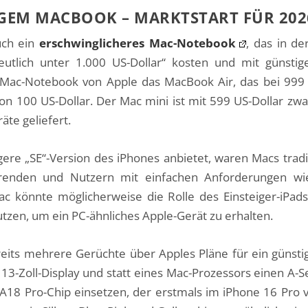
IGEM MACBOOK – MARKTSTART FÜR 20
uch ein
erschwinglicheres Mac-Notebook
, das in d
eutlich unter 1.000 US-Dollar“ kosten und mit güns
e Mac-Notebook von Apple das MacBook Air, das bei 999 
n 100 US-Dollar. Der Mac mini ist mit 599 US-Dollar zwar
äte geliefert.
ere „SE“-Version des iPhones anbietet, waren Macs tradi
erenden und Nutzern mit einfachen Anforderungen wie
Mac könnte möglicherweise die Rolle des Einsteiger-iPa
utzen, um ein PC-ähnliches Apple-Gerät zu erhalten.
its mehrere Gerüchte über Apples Pläne für ein günsti
n 13-Zoll-Display und statt eines Mac-Prozessors einen A
 A18 Pro-Chip einsetzen, der erstmals im iPhone 16 Pro