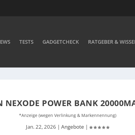
EWS
TESTS
GADGETCHECK
RATGEBER & WISS
N NEXODE POWER BANK 20000MA
*Anzeige (wegen Verlinkung & Markennennung)
Jan. 22, 2026
|
Angebote
|