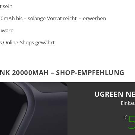
 sein
Ah bis – solange Vorrat reicht – erwerben
euware
es Online-Shops gewährt
NK 20000MAH – SHOP-EMPFEHLUNG
UGREEN N
Einka
€