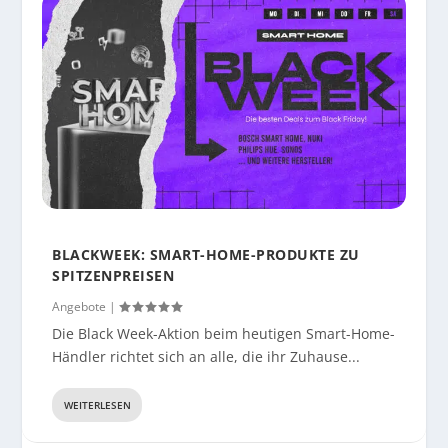
AKTION: PREMIUM-MARKEN-WOCHE MIT
XMAS-GEWINNSPIEL MIT ECOVACS, IPAD AIR,
BLACKWEEK: LAST-MINUTE RABATTE FÜR TECH-
RABATTEN AUF TOP-BRANDS BIS ZU 30 PROZENT
PHILIPS & WEITERE TOP-PREISE
GADGETS ZUM BESTPREIS
BLACKWEEK: SMART-HOME-PRODUKTE ZU
SPITZENPREISEN
Angebote
|
Die Black Week-Aktion beim heutigen Smart-Home-
Händler richtet sich an alle, die ihr Zuhause...
WEITERLESEN