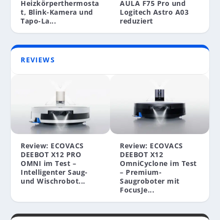
HOCHWERTIGE FAHRRADHALTERUNG FÜR DAS
Heizkörperthermosta
AULA F75 Pro und
IPHONE
t, Blink-Kamera und
Logitech Astro A03
Tapo-La...
reduziert
REVIEWS
Review: ECOVACS
Review: ECOVACS
DEEBOT X12 PRO
DEEBOT X12
OMNI im Test –
OmniCyclone im Test
Intelligenter Saug-
– Premium-
und Wischrobot...
Saugroboter mit
FocusJe...