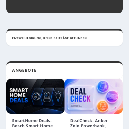
ENTSCHULDIGUNG, KEINE BEITRÄGE GEFUNDEN
ANGEBOTE
SmartHome Deals:
DealCheck: Anker
REVIEW: MORPHEUS LABS M4 BIKE-KIT –
Bosch Smart Home
Zolo Powerbank,