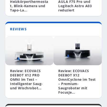
FESTPLATTE MIT USB 3.0 UND RUNDEM LED-
ST6600 MIT GERINGEM GEWICHT
Heizkörperthermosta
AULA F75 Pro und
DESIGN
t, Blink-Kamera und
Logitech Astro A03
Tapo-La...
reduziert
REVIEWS
Review: ECOVACS
Review: ECOVACS
DEEBOT X12 PRO
DEEBOT X12
OMNI im Test –
OmniCyclone im Test
Intelligenter Saug-
– Premium-
und Wischrobot...
Saugroboter mit
FocusJe...