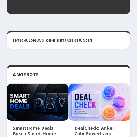
ENTSCHULDIGUNG, KEINE BEITRÄGE GEFUNDEN
ANGEBOTE
SmartHome Deals:
DealCheck: Anker
REVIEW: INTENSO MEMORY SPACE – 1-TB-
REVIEW: DIE KLEINE INTENSO POWERBANK
Bosch Smart Home
Zolo Powerbank,