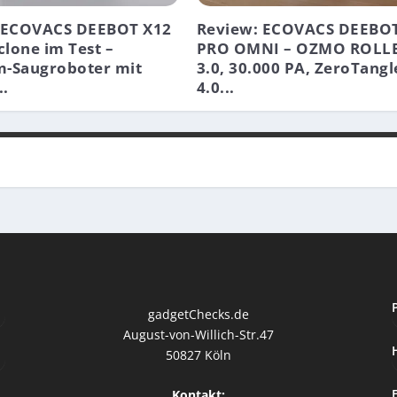
 ECOVACS DEEBOT X12
Review: ECOVACS DEEBOT
lone im Test –
PRO OMNI – OZMO ROLL
-Saugroboter mit
3.0, 30.000 PA, ZeroTangl
..
4.0...
gadgetChecks.de
August-von-Willich-Str.47
50827 Köln
Kontakt: