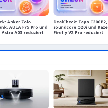
ck: Anker Zolo
DealCheck: Tapo C200P2,
nk, AULA F75 Pro und
soundcore Q20i und Raze
 Astro A03 reduziert
Firefly V2 Pro reduziert
C M3, IPHONE 14 PRO, PHILIPS HUE UND MEHR
3, DEEBOT T20 OMNI UND MEHR
 APPLE AIRTAG, NETATMO WETTERSTATION UND MEHR