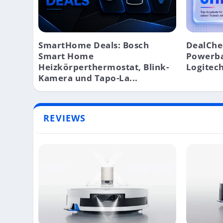
SmartHome Deals: Bosch
DealChe
Smart Home
Powerba
Heizkörperthermostat, Blink-
Logitech
Kamera und Tapo-La...
REVIEWS
BESTE APPLE-DEALS: MACBOOK PRO & IMA
BESTE APPLE-DEALS: IPAD AIR, AIRPODS 
BESTE APPLE-DEALS: MACBOOK AIR 15″,
Angebote
Angebote
Angebote
|
|
|