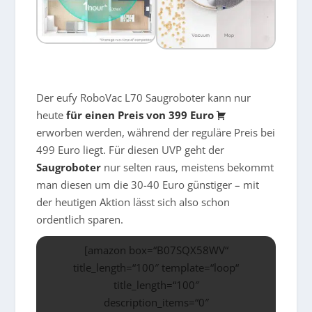
Der e
ufy
RoboVac L70 Saugroboter kann nur
heute
für einen Preis von 399 Euro
erworben werden, während der reguläre Preis bei
499 Euro liegt. Für diesen UVP geht der
Saugroboter
nur selten raus, meistens bekommt
man diesen um die 30-40 Euro günstiger – mit
der heutigen Aktion lässt sich also schon
ordentlich sparen.
[amazon box=“B07SQX58WV“
title_length=“100″ template=“loop“
title_length=“100″
description_items=“0″